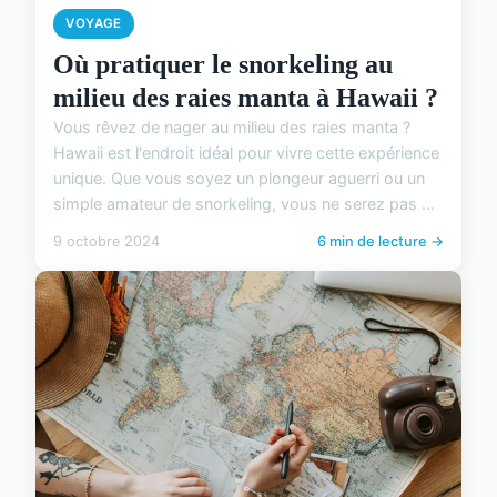
VOYAGE
Où pratiquer le snorkeling au
milieu des raies manta à Hawaii ?
Vous rêvez de nager au milieu des raies manta ?
Hawaii est l'endroit idéal pour vivre cette expérience
unique. Que vous soyez un plongeur aguerri ou un
simple amateur de snorkeling, vous ne serez pas ...
9 octobre 2024
6 min de lecture →