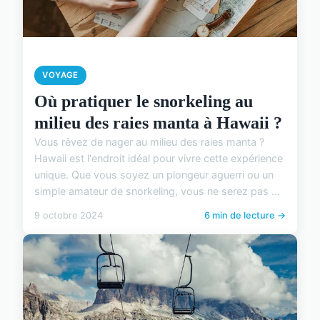
VOYAGE
Où pratiquer le snorkeling au
milieu des raies manta à Hawaii ?
Vous rêvez de nager au milieu des raies manta ?
Hawaii est l'endroit idéal pour vivre cette expérience
unique. Que vous soyez un plongeur aguerri ou un
simple amateur de snorkeling, vous ne serez pas ...
9 octobre 2024
6 min de lecture →