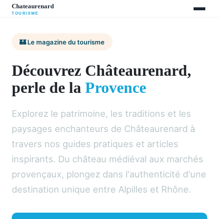
🏰 Le magazine du tourisme
Découvrez Châteaurenard,
perle de la
Provence
Explorez le patrimoine, les traditions et les
paysages enchanteurs de Châteaurenard à
travers nos guides pratiques et articles
inspirants. Du château médiéval aux marchés
provençaux, plongez dans l'authenticité d'une
destination unique entre Alpilles et Rhône.