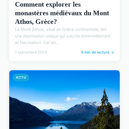
Comment explorer les
monastères médiévaux du Mont
Athos, Grèce?
Le Mont Athos, situé en Grèce continentale, est
une destination unique qui suscite émerveillement
et fascination. Cet en...
1 septembre 2024
6 min de lecture →
ACTU