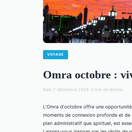
VOYAGE
Omra octobre : viv
Kaïs
•
1 décembre 2024
•
3 min de lecture
L'Omra d'octobre offre une opportunité s
moments de connexion profonde et de dé
plan administratif que spirituel, est ess
Laissez-vous inspirer par les récits d