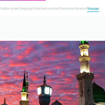
ctu
Bon plan
Camping
Croisière
Location
Tourisme
Vacance
Voyage