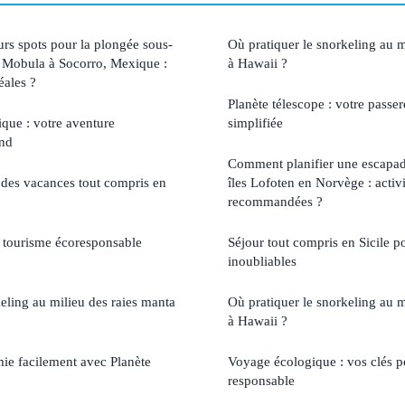
urs spots pour la plongée sous-
Où pratiquer le snorkeling au m
s Mobula à Socorro, Mexique :
à Hawaii ?
éales ?
Planète télescope : votre passer
rique : votre aventure
simplifiée
end
Comment planifier une escapad
r des vacances tout compris en
îles Lofoten en Norvège : activi
recommandées ?
 tourisme écoresponsable
Séjour tout compris en Sicile 
inoubliables
eling au milieu des raies manta
Où pratiquer le snorkeling au m
à Hawaii ?
ie facilement avec Planète
Voyage écologique : vos clés p
responsable