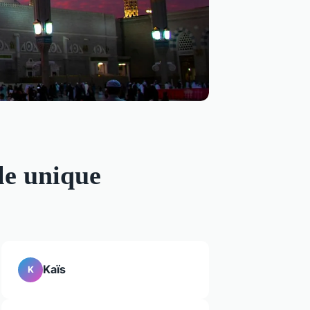
le unique
Kaïs
K