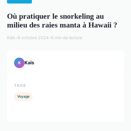
Où pratiquer le snorkeling au
milieu des raies manta à Hawaii ?
Kaïs
•
9 octobre 2024
•
6 min de lecture
Kaïs
K
TAGS
Voyage