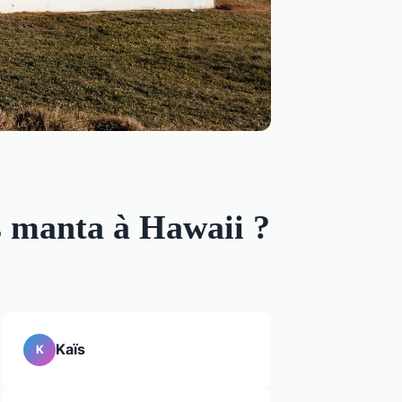
es manta à Hawaii ?
Kaïs
K