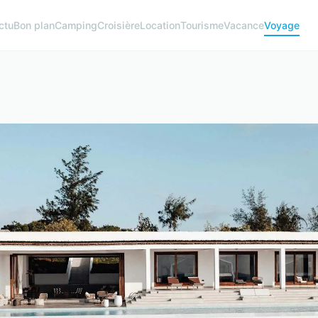
ctu
Bon plan
Camping
Croisière
Location
Tourisme
Vacance
Voyage