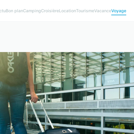
ctu
Bon plan
Camping
Croisière
Location
Tourisme
Vacance
Voyage