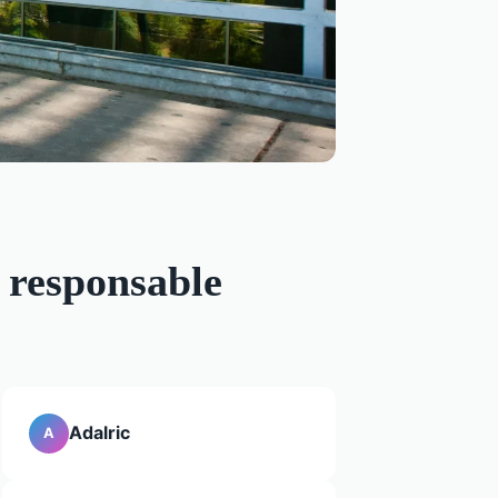
 responsable
Adalric
A