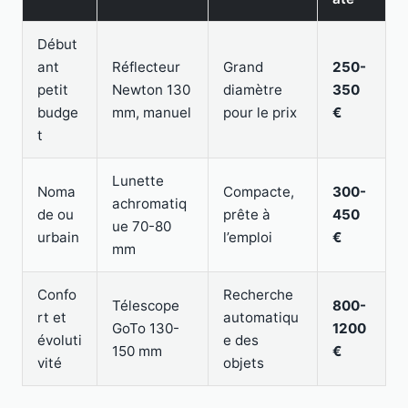
Début
ant
Réflecteur
Grand
250-
petit
Newton 130
diamètre
350
budge
mm, manuel
pour le prix
€
t
Lunette
Noma
Compacte,
300-
achromatiq
de ou
prête à
450
ue 70-80
urbain
l’emploi
€
mm
Confo
Recherche
Télescope
800-
rt et
automatiqu
GoTo 130-
1200
évoluti
e des
150 mm
€
vité
objets