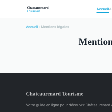
Accueil
A
Accueil
›
Mentions légales
Mention
Chateaurenard Tourisme
Votre guide en ligne pour découvrir Châteaurenard