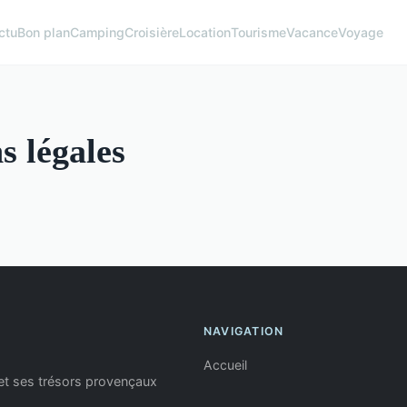
ctu
Bon plan
Camping
Croisière
Location
Tourisme
Vacance
Voyage
s légales
NAVIGATION
Accueil
 et ses trésors provençaux