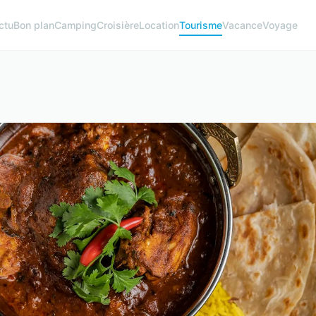
ctu
Bon plan
Camping
Croisière
Location
Tourisme
Vacance
Voyage