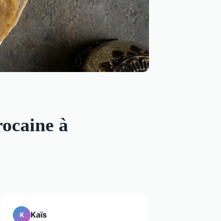
rocaine à
Kaïs
K