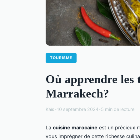
TOURISME
Où apprendre les t
Marrakech?
Kaïs
•
10 septembre 2024
•
5 min de lecture
La
cuisine marocaine
est un précieux m
vous imprégner de cette richesse culina