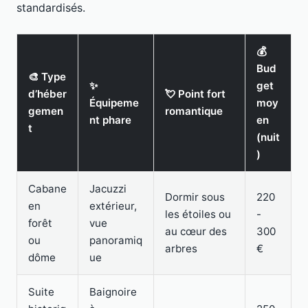
standardisés.
💰
Bud
🎨 Type
✨
get
d’héber
💘 Point fort
Équipeme
moy
gemen
romantique
nt phare
en
t
(nuit
)
Cabane
Jacuzzi
Dormir sous
220
en
extérieur,
les étoiles ou
-
forêt
vue
au cœur des
300
ou
panoramiq
arbres
€
dôme
ue
Suite
Baignoire