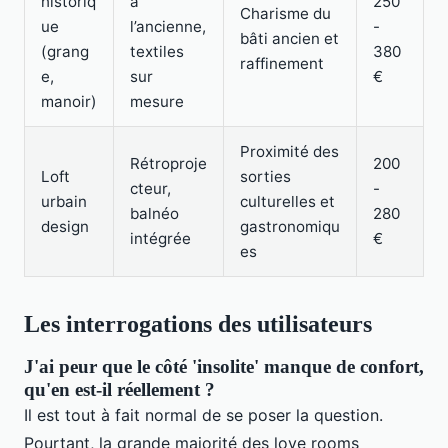
historiq
à
250
Charisme du
ue
l’ancienne,
-
bâti ancien et
(grang
textiles
380
raffinement
e,
sur
€
manoir)
mesure
Proximité des
Rétroproje
200
Loft
sorties
cteur,
-
urbain
culturelles et
balnéo
280
design
gastronomiqu
intégrée
€
es
Les interrogations des utilisateurs
J'ai peur que le côté 'insolite' manque de confort,
qu'en est-il réellement ?
Il est tout à fait normal de se poser la question.
Pourtant, la grande majorité des love rooms